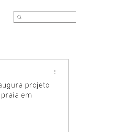
nosco
augura projeto
e praia em