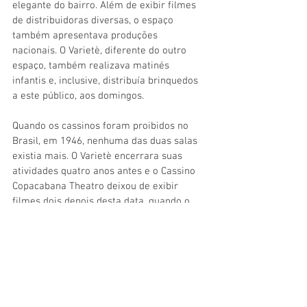
elegante do bairro. Além de exibir filmes 
de distribuidoras diversas, o espaço 
também apresentava produções 
nacionais. O Varietè, diferente do outro 
espaço, também realizava matinés 
infantis e, inclusive, distribuía brinquedos 
a este público, aos domingos.
Quando os cassinos foram proibidos no 
Brasil, em 1946, nenhuma das duas salas 
existia mais. O Varietè encerrara suas 
atividades quatro anos antes e o Cassino 
Copacabana Theatro deixou de exibir 
filmes dois depois desta data, quando o 
teatro foi fechado – posteriormente, ele 
foi reaberto, mas exclusivo para 
encenações. Chegava ao fim a era dos 
cinemas luxuosos, mas simples. Era hora 
da modernidade chegar ao bairro, com o 
Metro-Copacabana
, mas antes de esta 
coluna relembrá-lo, irá dedicar este 