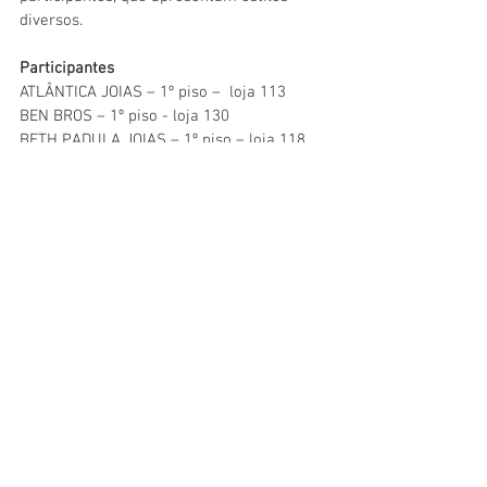
diversos.
Participantes
ATLÂNTICA JOIAS – 1º piso –  loja 113
BEN BROS – 1º piso - loja 130
BETH PADULA JOIAS – 1º piso – loja 118
BOLSA DE JÓIAS POR NÍDIA OLIVEIRA – 1º 
piso –  loja 127
FREDDY JOIAS – 2º piso – lojas 238 e 
4240A
MORENO – 1º piso – lojas 120, 121 e 122
PEDRO COSTA JÓIAS E ANTIGUIDADES – 1º 
piso – loja 116
REGENCY JOIAS – 1º piso – loja 4240 F
RICCA C GALLERY – 1º piso – loja 109
ZÉ MARIA JÓIAS – 1º piso – loja 104