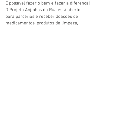
É possível fazer o bem e fazer a diferença! 
O Projeto Anjinhos da Rua está aberto 
para parcerias e receber doações de 
medicamentos, produtos de limpeza, 
materiais de construção, rações, entre 
outros produtos utilizados.
Mais informações podem ser obtidas em 
www.projetoanjinhosdarua.com.br
Instagram: 
@projetoanjinhosdarua
Facebook: 
Projeto Anjinhos da Rua
E-mail: 
contato@projetoanjinhosdarua.com.br
Comentários