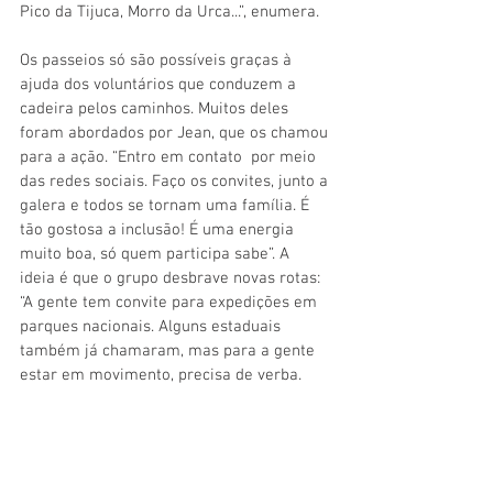
Pico da Tijuca, Morro da Urca...”, enumera. 
Os passeios só são possíveis graças à 
ajuda dos voluntários que conduzem a 
cadeira pelos caminhos. Muitos deles 
foram abordados por Jean, que os chamou 
para a ação. “Entro em contato  por meio 
das redes sociais. Faço os convites, junto a 
galera e todos se tornam uma família. É 
tão gostosa a inclusão! É uma energia 
muito boa, só quem participa sabe”. A 
ideia é que o grupo desbrave novas rotas: 
“A gente tem convite para expedições em 
parques nacionais. Alguns estaduais 
também já chamaram, mas para a gente 
estar em movimento, precisa de verba. 
Estou sem trabalhar e sempre surgem 
alguns empecilhos no caminho, mas isso 
vai fortificando o projeto”. 