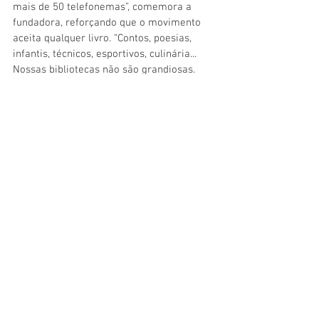
mais de 50 telefonemas”, comemora a 
fundadora, reforçando que o movimento 
aceita qualquer livro. “Contos, poesias, 
infantis, técnicos, esportivos, culinária... 
Nossas bibliotecas não são grandiosas. 
Costumo falar que são um pontapé 
dividida em duas partes: adulta e infantil”.
Para facilitar as entregas, há voluntários 
que se distribuem nas várias regiões da 
cidade recolhendo as doações no 
endereço de quem deseja entregar os 
livros. “Às segundas e terças, passam na 
Zona Sul. Às quartas, na Barra. E assim vai 
indo…  Muitas pessoas querem ser 
voluntárias para pegar doações. Levam ao 
nosso galpão, em Manguinhos, e tiramos 
livros conforme a necessidade”, menciona, 
citando ainda que os exemplares não são 
apenas usados nas bibliotecas, mas 