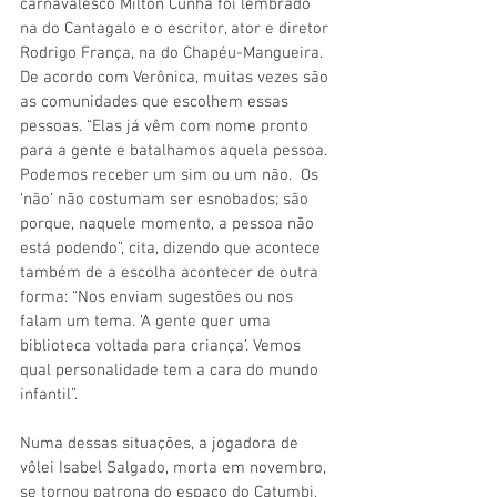
carnavalesco Milton Cunha foi lembrado 
na do Cantagalo e o escritor, ator e diretor 
Rodrigo França, na do Chapéu-Mangueira. 
De acordo com Verônica, muitas vezes são 
as comunidades que escolhem essas 
pessoas. “Elas já vêm com nome pronto 
para a gente e batalhamos aquela pessoa. 
Podemos receber um sim ou um não.  Os 
‘não’ não costumam ser esnobados; são 
porque, naquele momento, a pessoa não 
está podendo”, cita, dizendo que acontece 
também de a escolha acontecer de outra 
forma: “Nos enviam sugestões ou nos 
falam um tema. ‘A gente quer uma 
biblioteca voltada para criança’. Vemos 
qual personalidade tem a cara do mundo 
infantil”.
Numa dessas situações, a jogadora de 
vôlei Isabel Salgado, morta em novembro, 
se tornou patrona do espaço do Catumbi, 