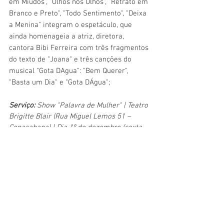
em Miúdos", "Olhos nos Olhos", "Retrato em 
Branco e Preto", "Todo Sentimento", "Deixa 
a Menina" integram o espetáculo, que 
ainda homenageia a atriz, diretora, 
cantora Bibi Ferreira com três fragmentos 
do texto de "Joana" e três canções do 
musical "Gota DAgua": "Bem Querer", 
"Basta um Dia" e "Gota DÁgua";
Serviço:
 Show "Palavra de Mulher" | Teatro 
Brigitte Blair (Rua Miguel Lemos 51 – 
Copacabana) | Dia 1º de dezembro (sexta-
feira), às 20h | Ingressos R$ 80 (inteira) e 
R$40, (meia para estudantes, jovens até 
21 anos e acima dos 60 anos) | Vendas: 
Sympla
.