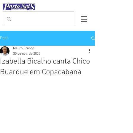
Post
Mauro Franco
30 de nov. de 2023
Izabella Bicalho canta Chico
Buarque em Copacabana