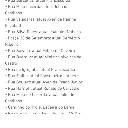
• Rua Barcellos: atual Francisco Sá 
• Rua Maia Lacerda: atual Júlio de 
Castilhos 
• Rua Valadares: atual Avenida Rainha 
Elizabeth 
• Rua Silva Telles: atual Joaquim Nabuco 
• Praça 20 de Setembro: atual Demétrio 
Ribeiro 
• Rua Suzano: atual Felipe de Oliveira 
• Rua Buarque: atual Ministro Viveiros de 
Castro 
• Rua da Igrejinha: atual Francisco Sá 
• Rua Fialho: atual Conselheiro Lafaiete 
• Rua Goulart: atual Avenida Prado Junior 
• Rua Haritoff: atual Ronald de Carvalho 
• Rua Maia de Lacerda: atual Júlio de 
Castilhos 
• Caminho do Trole: Ladeira do Leme.
• Rua Fortaleza de Joinville: atual 1901 e 
1906, ficava ao lado da Capela de Nossa 
Senhora de Copacabana. Poderia ser a 