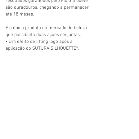
resultados garantidos pelo Fio Silhouete 
são duradouros, chegando a permanecer 
até 18 meses.
É o único produto do mercado de beleza 
que possibilita duas ações conjuntas: 
• Um efeito de lifting logo após a 
aplicação do SUTURA SILHOUETTE®, 
proporcionando resultados imediatos e 
discretos!
• Um efeito regenerativo ao estimular a 
produção natural de colágeno nos meses 
que seguem a aplicação, proporcionando 
resultados progressivos e naturais. 
Marque sua avaliação gratuita.
Clínica da Dra. Wallame 
 Rua Xavier da Silveira, 45 sala 903 
Tel: 2267-6439 / 2522-3834