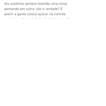
dia, estamos sempre fazendo uma coisa, 
pensando em outra, não é verdade? E 
assim a gente coloca açúcar na comida, 
esquece a chave do lado de dentro, guarda 
o gato na geladeira e fica achando que 
enlouqueceu. O momento presente é única 
realidade que nós temos e a gente não 
vive esses momentos! Estamos sempre 
nos arrependendo ou com saudades de 
algo que passou ou preocupados com o 
que está por vir. O nome é claro: 
PRESENTE! 
Que seu 2023 seja repleto de presença! O 
Kailasa espera por vocês para iniciarmos 
juntos essa caminhada rumo ao seu bem-
estar físico, mental e emocional.
Rua Barão de Ipanema, 56 - sl 501 | Tel.: 
2549-1707