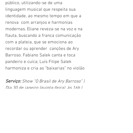
público, utilizando-se de uma 
linguagem musical que respeita sua 
identidade, ao mesmo tempo em que a 
renova  com arranjos e harmonias 
modernas. Eliane reveza-se na voz e na 
flauta, buscando a franca comunicação 
com a plateia, que se emociona ao 
recordar ou aprender  canções de Ary 
Barroso. Fabiano Salek canta e toca 
pandeiro e cuíca; Luís Filipe Salek 
harmoniza e cria as “baixarias” no violão
Serviço:
 Show "O Brasil de Ary Barroso" | 
Dia 30 de janeiro (quinta-feira), às 16h | 
Teatro Brigitte Blair (Rua Miguel Lemos, 
51H - Copacabana) | Ingressos: R$45 (meia 
entrada) e R$90 (inteira) | Vendas: 
Sympla
| Classificação indicativa: 10 anos | 
www.elianesalek.com