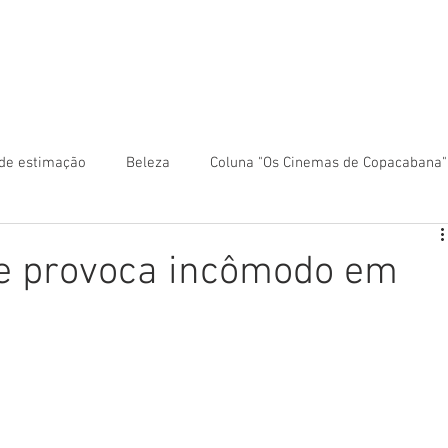
 anunciar?
Colunas
Rio Mapa Turístico
Fale co
de estimação
Beleza
Coluna "Os Cinemas de Copacabana"
ca
Coluna "Turismo" - América Central
te provoca incômodo em
Turismo" - América do Sul
Coluna "Turismo" - Ásia
ntro-Oeste
Coluna "Turismo" - Europa
Coluna "Turismo" -