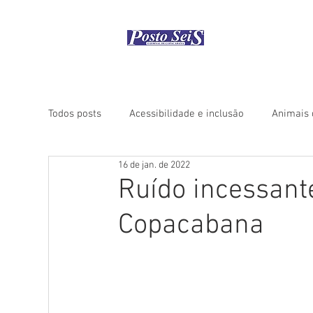
Início
Como
Todos posts
Acessibilidade e inclusão
Animais 
16 de jan. de 2022
Coluna "Rio Histórico"
Coluna "Turismo" - Áfri
Ruído incessan
Copacabana
Coluna "Turismo" - América do Norte
Coluna "
Coluna "Turismo" - Ásia
Coluna "Turismo" - Ce