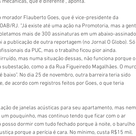
 mecânicas, que é diferente”, aponta. 
 morador Flauberto Goes, que é vice-presidente da 
OAB/RJ. “Já existe até uma ação na Promotoria, mas a gent
coletamos mais de 300 assinaturas em um abaixo-assinado,
 a publicação de outra reportagem (no Jornal O Globo). Só
fissionais da PUC, mas o trabalho ficou pior ainda. 
irruído, mas numa situação dessas, não funciona porque o
 subestação, como a da Rua Figueiredo Magalhães. O muro
baixo”. No dia 25 de novembro, outra barreira teria sido 
, de acordo com registros feitos por Goes, o que teria 
talação de janelas acústicas para seu apartamento, mas nem
 um pouquinho, mas continuo tendo que ficar com o ar 
ó posso dormir com tudo fechado porque à noite, o barulho 
ustiça porque a perícia é cara. No mínimo, custa R$15 mil. 