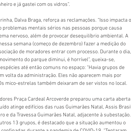
iro e já gastei com os vidros”. 
inha, Dalva Braga, reforça as reclamações. “Isso impacta o
o problemas mentais sérios nas pessoas porque causa 
tema nervoso, além de provocar desequilíbrio ambiental. A 
r nessa semana (começo de dezembro) fazer a medição do 
ssociação de moradores entrar com processo. Durante o dia,
ovimento do parque diminui, é horrível”, queixa-se, 
spécies até então comuns no espaço: “Havia grupos de 
em volta da administração. Eles não aparecem mais por 
Os mico-estrelas também deixaram de ser vistos no local. 
ores Praça Cardeal Arcoverde preparou uma carta aberta
uído atinge edifícios das ruas Guimarães Natal, Assis Brasil
o e da Travessa Guimarães Natal, adjacente à subestação.
utros 13 grupos, é destacado que a situação aumentou o 
 confinadas durante a pandemia de COVID-19. “Tentaram 