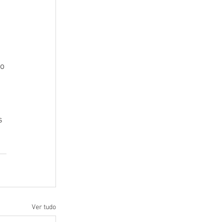
o 
s 
Ver tudo