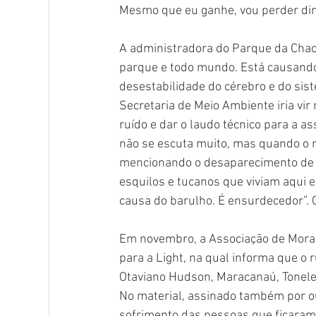
Mesmo que eu ganhe, vou perder dinhe
A administradora do Parque da Chacr
parque e todo mundo. Está causand
desestabilidade do cérebro e do sis
Secretaria de Meio Ambiente iria vi
ruído e dar o laudo técnico para a a
não se escuta muito, mas quando o m
mencionando o desaparecimento de e
esquilos e tucanos que viviam aqui 
causa do barulho. É ensurdecedor”. 
Em novembro, a Associação de Morad
para a Light, na qual informa que o r
Otaviano Hudson, Maracanaú, Toneler
No material, assinado também por o
sofrimento das pessoas que ficaram