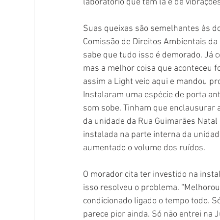
laboratório que tem lá é de vibrações
Suas queixas são semelhantes às do
Comissão de Direitos Ambientais da 
sabe que tudo isso é demorado. Já 
mas a melhor coisa que aconteceu foi
assim a Light veio aqui e mandou pro
Instalaram uma espécie de porta ant
som sobe. Tinham que enclausurar a
da unidade da Rua Guimarães Natal é 
instalada na parte interna da unidade
aumentado o volume dos ruídos. 
O morador cita ter investido na ins
isso resolveu o problema. “Melhorou
condicionado ligado o tempo todo. S
parece pior ainda. Só não entrei na J