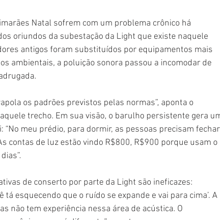
imarães Natal sofrem com um problema crônico há 
os oriundos da subestação da Light que existe naquele 
ores antigos foram substituídos por equipamentos mais 
s ambientais, a poluição sonora passou a incomodar de 
madrugada. 
pola os padrões previstos pelas normas”, aponta o 
aquele trecho. Em sua visão, o barulho persistente gera u
i: “No meu prédio, para dormir, as pessoas precisam fechar
. As contas de luz estão vindo R$800, R$900 porque usam o 
dias”. 
tivas de conserto por parte da Light são ineficazes: 
ê tá esquecendo que o ruído se expande e vai para cima’. A 
as não tem experiência nessa área de acústica. O 