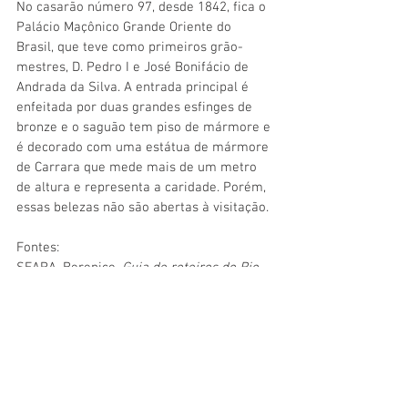
No casarão número 97, desde 1842, fica o 
Palácio Maçônico Grande Oriente do 
Brasil, que teve como primeiros grão-
mestres, D. Pedro I e José Bonifácio de 
Andrada da Silva. A entrada principal é 
enfeitada por duas grandes esfinges de 
bronze e o saguão tem piso de mármore e 
é decorado com uma estátua de mármore 
de Carrara que mede mais de um metro 
de altura e representa a caridade. Porém, 
essas belezas não são abertas à visitação.
Fontes:
SEARA, Berenice. 
Guia de roteiros do Rio 
Antigo
. Rio de Janeiro: Infoglobo 
Comunicações Ltda, 2004. Páginas 45 e 46. 
In: 
http://www.todorio.com/rio/lapa/ruadolavr
adio
In: 
http://www.lapacriativa.com.br/bensimovei