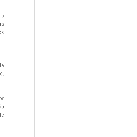
a 
a 
s 
a 
, 
r 
o 
e 