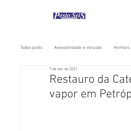
Início
Como
Todos posts
Acessibilidade e inclusão
Animais 
7 de set. de 2021
Coluna "Rio Histórico"
Coluna "Turismo" - Áfri
Restauro da Cat
vapor em Petrópo
Coluna "Turismo" - América do Norte
Coluna "
Coluna "Turismo" - Ásia
Coluna "Turismo" - Ce