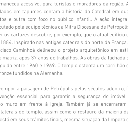
aneceu acessível para turistas e moradores da região. A
colados em tapumes contam a história da Catedral em dua
os e outra com foco no público infantil. A ação integra 
cutado pela equipe técnica da Mitra Diocesana de Petrópoli
 os cartazes descobre, por exemplo, que o atual edifício d
1884. Inspirado nas antigas catedrais do norte da França, 
cisco Caminhoá delineou o projeto arquitetônico em estil
a matriz, após 37 anos de trabalhos. As obras da fachada s
guida entre 1960 e 1969. O templo ostenta um carrilhão d
bronze fundidos na Alemanha.
mpor a paisagem de Petrópolis pelos séculos adentro, fo
enção essencial para garantir a segurança do imóvel: 
 do muro em frente à igreja. Também já se encerraram 
laterais do templo, assim como o restauro da maioria da
 está em seus trâmites finais, mesma situação da limpeza d