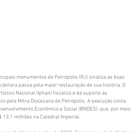
Oceania
Coluna "Turismo" - Sudeste
Coluna "Turismo" - Sul
rtes
Meio ambiente
Memória Posto Seis - pessoas
anos
Saúde
Terceira idade
Variedades
cipais monumentos de Petrópolis (RJ) sinaliza as boas 
cântara passa pela maior restauração de sua história. O 
tístico Nacional (Iphan) fiscaliza e dá suporte às 
sto pela Mitra Diocesana de Petrópolis. A execução conta 
esenvolvimento Econômico e Social (BNDES), que, por meio 
 13,1 milhões na Catedral Imperial.