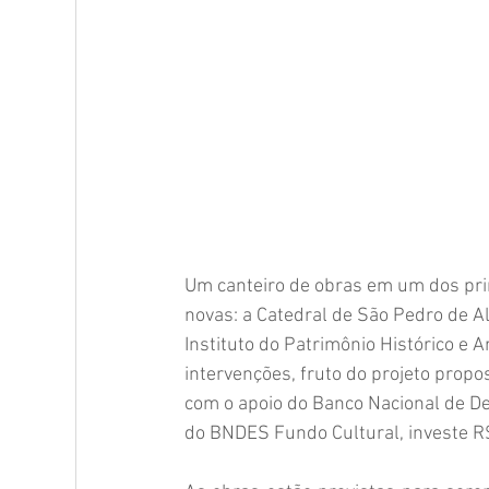
Coluna "Turismo" - Norte
Coluna "Turismo" - 
Comunidade
Crianças
Cultura
Espo
Memória Posto Seis - histórias
Posto Seis 25 
Um canteiro de obras em um dos prin
Memória Posto Seis - lugares
novas: a Catedral de São Pedro de Al
Instituto do Patrimônio Histórico e Ar
intervenções, fruto do projeto propo
com o apoio do Banco Nacional de D
do BNDES Fundo Cultural, investe R$