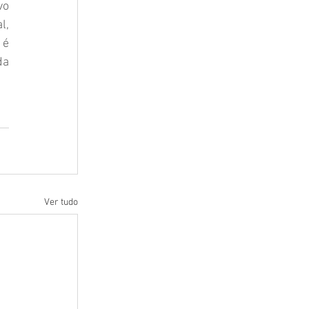
o 
, 
é 
a 
Ver tudo