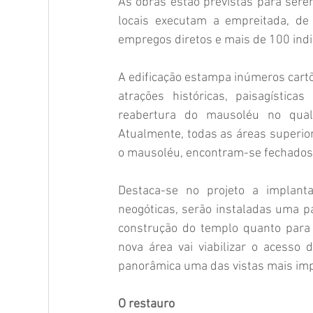
As obras estão previstas para ser
locais executam a empreitada, de
empregos diretos e mais de 100 indi
A edificação estampa inúmeros cartõ
atrações históricas, paisagística
reabertura do mausoléu no qual 
Atualmente, todas as áreas superiore
o mausoléu, encontram-se fechados 
Destaca-se no projeto a implanta
neogóticas, serão instaladas uma pas
construção do templo quanto para 
nova área vai viabilizar o acesso 
panorâmica uma das vistas mais imp
O restauro