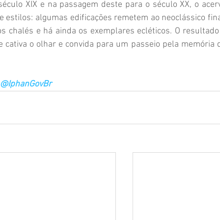
éculo XIX e na passagem deste para o século XX, o acerv
 estilos: algumas edificações remetem ao neoclássico final
os chalés e há ainda os exemplares ecléticos. O resultado 
 cativa o olhar e convida para um passeio pela memória d
 @IphanGovBr