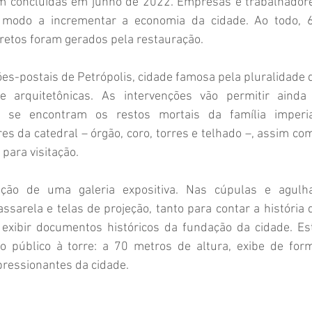
em concluídas em junho de 2022. Empresas e trabalhadore
 modo a incrementar a economia da cidade. Ao todo, 6
retos foram gerados pela restauração.
es-postais de Petrópolis, cidade famosa pela pluralidade d
s e arquitetônicas. As intervenções vão permitir ainda 
se encontram os restos mortais da família imperial
s da catedral – órgão, coro, torres e telhado –, assim com
para visitação.
ção de uma galeria expositiva. Nas cúpulas e agulha
sarela e telas de projeção, tanto para contar a história d
exibir documentos históricos da fundação da cidade. Est
do público à torre: a 70 metros de altura, exibe de form
ressionantes da cidade.