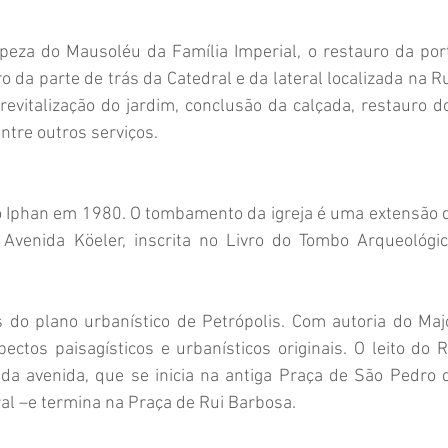
za do Mausoléu da Família Imperial, o restauro da port
 da parte de trás da Catedral e da lateral localizada na Ru
revitalização do jardim, conclusão da calçada, restauro do
entre outros serviços.
o Iphan em 1980. O tombamento da igreja é uma extensão d
Avenida Köeler, inscrita no Livro do Tombo Arqueológico
 do plano urbanístico de Petrópolis. Com autoria do Majo
ectos paisagísticos e urbanísticos originais. O leito do Ri
da avenida, que se inicia na antiga Praça de São Pedro d
ral –e termina na Praça de Rui Barbosa.