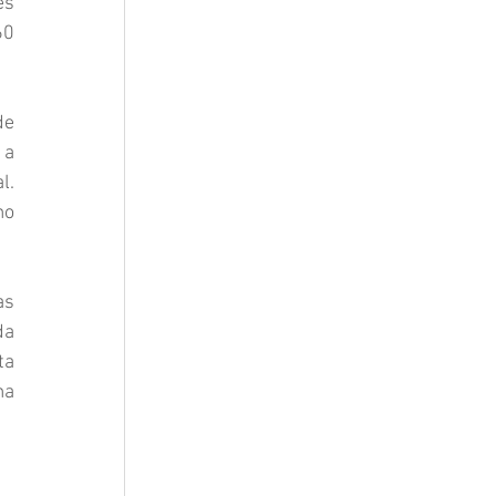
s 
0 
e 
a 
. 
o 
s 
a 
a 
a 