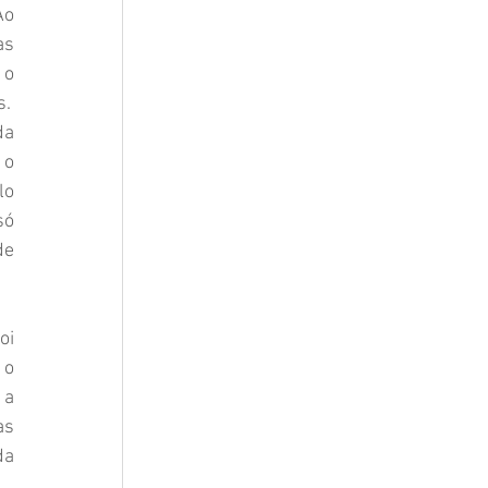
o 
s 
o 
s.
a 
o 
o 
ó 
e 
i 
o 
a 
s 
a 