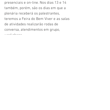
presenciais e on-line. Nos dias 13 e 14 
também, porém, são os dias em que a 
plenária receberá os palestrantes, 
teremos a Feira do Bem Viver e as salas 
de atividades realizarão rodas de 
conversa, atendimentos em grupo, 
workshops.
A programação gira em torno de dois 
temas chaves: 
Dia 13: Doenças e saúde: como 
harmonizar o corpo, a mente e alma
DIA 14: Espiritualidade, materialidade e a 
consciência do equilíbrio
Serviço:
www.congressoluminarium.com.br
@congressoluminarium
Preços a partir de R$ 164,00.
Evento Presencial: Dias 12, 13 e 14 - Hotel 