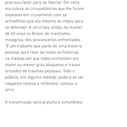
precisou fazer para se libertar. Em cena, 
ela coloca as circunstâncias que lhe foram 
impostas em cruzamento com as 
armadilhas que ela mesma se impôs para 
se defender. A atriz fala, ainda, da mulher 
de 60 anos no Brasil, de machismo, 
misoginia, dos preconceitos enfrentados. 
“É um trabalho que parte de uma história 
pessoal para falar de todas as histórias, 
na medida em que todos enfrentam em 
maior ou menor grau bloqueios e travas 
oriundos de traumas pessoais. Todo o 
público, em alguma medida, poderá se ver 
naqueles relatos e reflexões”, conclui a 
atriz. 
A transmissão será gratuita e simultânea 
pelos canais Youtube do 
Sesc em Minas
, 
Teatro Claro Rio
 e 
Pólobh Produtora
 e 
também pelo Canal 264 da Claro TV. Os 