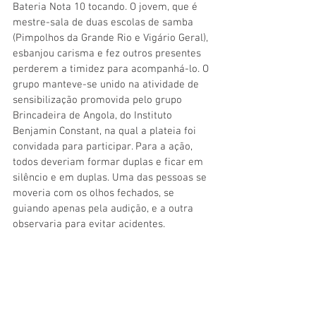
Bateria Nota 10 tocando. O jovem, que é 
mestre-sala de duas escolas de samba 
(Pimpolhos da Grande Rio e Vigário Geral), 
esbanjou carisma e fez outros presentes 
perderem a timidez para acompanhá-lo. O 
grupo manteve-se unido na atividade de 
sensibilização promovida pelo grupo 
Brincadeira de Angola, do Instituto 
Benjamin Constant, na qual a plateia foi 
convidada para participar. Para a ação, 
todos deveriam formar duplas e ficar em 
silêncio e em duplas. Uma das pessoas se 
moveria com os olhos fechados, se 
guiando apenas pela audição, e a outra 
observaria para evitar acidentes.
A Casa dos Bambas também animou os 
presentes, apresentando sua técnica de 
capoeira adaptada para a terceira idade. 
“Muitas senhoras de 70 anos, por aí, 