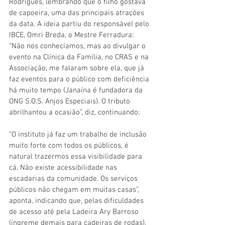
Rodrigues, lembrando que o filho gostava 
de capoeira, uma das principais atrações 
da data. A ideia partiu do responsável pelo 
IBCE, Omri Breda, o Mestre Ferradura: 
“Não nos conhecíamos, mas ao divulgar o 
evento na Clínica da Família, no CRAS e na 
Associação, me falaram sobre ela, que já 
faz eventos para o público com deficiência 
há muito tempo (Janaína é fundadora da 
ONG S.O.S. Anjos Especiais). O tributo 
abrilhantou a ocasião”, diz, continuando:
“O instituto já faz um trabalho de inclusão 
muito forte com todos os públicos, é 
natural trazermos essa visibilidade para 
cá. Não existe acessibilidade nas 
escadarias da comunidade. Os serviços 
públicos não chegam em muitas casas”, 
aponta, indicando que, pelas dificuldades 
de acesso até pela Ladeira Ary Barroso 
(íngreme demais para cadeiras de rodas), 