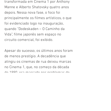
transformada em Cinema 1 por Anthony 
Manne e Alberto Shatovsky quatro anos 
depois. Nessa nova fase, o foco foi 
principalmente os filmes artísticos, o que 
foi evidenciado logo na inauguração, 
quando “Dodeskaden – O Caminho da 
Vida”, filme japonês sem espaço no 
circuito comercial, foi exibido. 
Apesar do sucesso, os últimos anos foram 
de menos prestígio. A decadência que 
atingiu os cinemas de rua deixou marcas 
no Cinema 1, que, no começo da década 
de 1990, era marcado por problemas de 
conservação e refrigeração. A sala não 
era reformada desde a inauguração, 
quase 30 anos antes. Garantindo uma 
sobrevida, o grupo Estação adquiriu o 
espaço e o transformou em Estação 
Cinema 1 após passar por obras que 
modificaram todo o interior do espaço – 