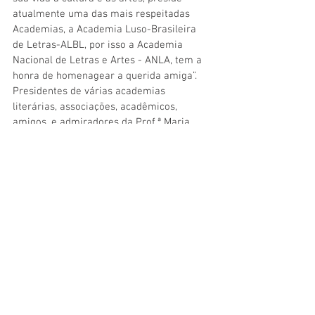
atualmente uma das mais respeitadas 
Academias, a Academia Luso-Brasileira 
de Letras-ALBL, por isso a Academia 
Nacional de Letras e Artes - ANLA, tem a 
honra de homenagear a querida amiga”. 
Presidentes de várias academias 
literárias, associações, acadêmicos, 
amigos, e admiradores da Prof.ª Maria 
Amelia do Amaral Palladino, declamaram 
poemas e sonetos, de autoria da Prof.ª 
homenageada, que a cada
homenagem, agradecia emocionada, 
retribuindo com um carinhoso abraço, 
essa colunista teve o privilégio de entoar 
o Hino da ALBL, de autoria da Prof.ª Elisa 
Flores, momento solene em que a 
presidente Maria Amelia do Amaral 
Palladino, emocionada, permaneceu de pé, 
com lagrimas nos olhos. Ao receber das 
mãos da presidente Lucia Regina de 