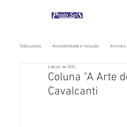
Início
Como
Todos posts
Acessibilidade e inclusão
Animais 
6 de jun. de 2025
Coluna "Rio Histórico"
Coluna "Turismo" - Áfri
Coluna "A Arte 
Cavalcanti
Coluna "Turismo" - América do Norte
Coluna "
Coluna "Turismo" - Ásia
Coluna "Turismo" - Ce