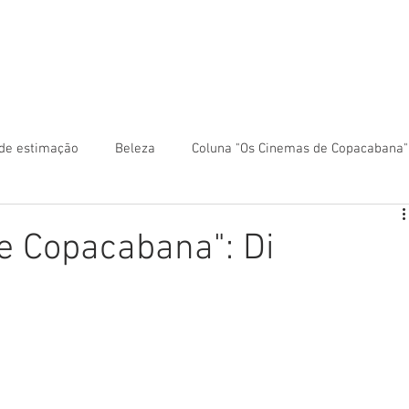
 anunciar?
Colunas
Rio Mapa Turístico
Fale co
de estimação
Beleza
Coluna "Os Cinemas de Copacabana"
ca
Coluna "Turismo" - América Central
de Copacabana": Di
Turismo" - América do Sul
Coluna "Turismo" - Ásia
ntro-Oeste
Coluna "Turismo" - Europa
Coluna "Turismo" -