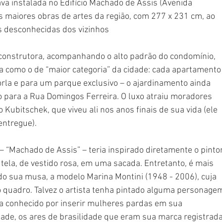
ava instalada no Edifício Machado de Assis (Avenida 
das maiores obras de artes da região, com 277 x 231 cm, ao 
 desconhecidas dos vizinhos
 construtora, acompanhando o alto padrão do condomínio, 
a como o de “maior categoria” da cidade: cada apartamento
orla e para um parque exclusivo – o ajardinamento ainda 
o para a Rua Domingos Ferreira. O luxo atraiu moradores 
 Kubitschek, que viveu ali nos anos finais de sua vida (ele 
entregue).
 “Machado de Assis” – teria inspirado diretamente o pintor
tela, de vestido rosa, em uma sacada. Entretanto, é mais 
do sua musa, a modelo Marina Montini (1948 - 2006), cuja 
 quadro. Talvez o artista tenha pintado alguma personage
ra conhecido por inserir mulheres pardas em sua 
ade, os ares de brasilidade que eram sua marca registrada