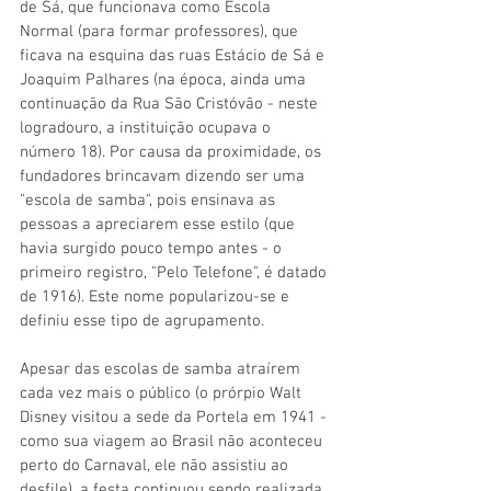
de Sá, que funcionava como Escola 
Normal (para formar professores), que 
ficava na esquina das ruas Estácio de Sá e 
Joaquim Palhares (na época, ainda uma 
continuação da Rua São Cristóvão - neste 
logradouro, a instituição ocupava o 
número 18). Por causa da proximidade, os 
fundadores brincavam dizendo ser uma 
"escola de samba", pois ensinava as 
pessoas a apreciarem esse estilo (que 
havia surgido pouco tempo antes - o 
primeiro registro, "Pelo Telefone", é datado 
de 1916). Este nome popularizou-se e 
definiu esse tipo de agrupamento.
Apesar das escolas de samba atraírem 
cada vez mais o público (o prórpio Walt 
Disney visitou a sede da Portela em 1941 - 
como sua viagem ao Brasil não aconteceu 
perto do Carnaval, ele não assistiu ao 
desfile), a festa continuou sendo realizada 