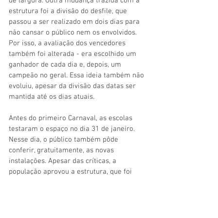
de largura. Outra mudança trazida com a 
estrutura foi a divisão do desfile, que 
passou a ser realizado em dois dias para 
não cansar o público nem os envolvidos. 
Por isso, a avaliação dos vencedores 
também foi alterada - era escolhido um 
ganhador de cada dia e, depois, um 
campeão no geral. Essa ideia também não 
evoluiu, apesar da divisão das datas ser 
mantida até os dias atuais.
Antes do primeiro Carnaval, as escolas 
testaram o espaço no dia 31 de janeiro. 
Nesse dia, o público também pôde 
conferir, gratuitamente, as novas 
instalações. Apesar das críticas, a 
população aprovou a estrutura, que foi 
visitada nos dias seguintes à grande festa 
por curiosos que não puderam conferi-la 
cumprindo sua principal missão.