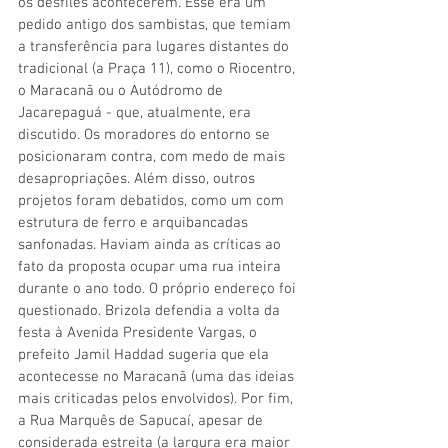
os desfiles acontecerem. Esse era um 
pedido antigo dos sambistas, que temiam 
a transferência para lugares distantes do 
tradicional (a Praça 11), como o Riocentro, 
o Maracanã ou o Autódromo de 
Jacarepaguá - que, atualmente, era 
discutido. Os moradores do entorno se 
posicionaram contra, com medo de mais 
desapropriações. Além disso, outros 
projetos foram debatidos, como um com 
estrutura de ferro e arquibancadas 
sanfonadas. Haviam ainda as críticas ao 
fato da proposta ocupar uma rua inteira 
durante o ano todo. O próprio endereço foi 
questionado. Brizola defendia a volta da 
festa à Avenida Presidente Vargas, o 
prefeito Jamil Haddad sugeria que ela 
acontecesse no Maracanã (uma das ideias 
mais criticadas pelos envolvidos). Por fim, 
a Rua Marquês de Sapucaí, apesar de 
considerada estreita (a largura era maior 