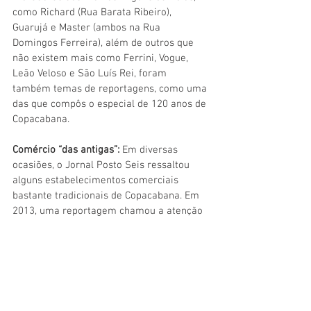
como Richard (Rua Barata Ribeiro), 
Guarujá e Master (ambos na Rua 
Domingos Ferreira), além de outros que 
não existem mais como Ferrini, Vogue, 
Leão Veloso e São Luís Rei, foram 
também temas de reportagens, como uma 
das que compôs o especial de 120 anos de 
Copacabana.
Comércio “das antigas”:
 Em diversas 
ocasiões, o Jornal Posto Seis ressaltou 
alguns estabelecimentos comerciais 
bastante tradicionais de Copacabana. Em 
2013, uma reportagem chamou a atenção 
para o quarteirão entre as ruas Santa 
Clara e Raimundo Corrêa, que conservava 
três deles, todos com mais de 50 anos de 
funcionamento e geridos, nesse tempo, 
pela mesma pessoa. Dois anos depois, o 
restaurante Cirandinha e a confeitaria La 