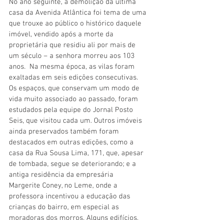
No ano seguinte, a demolição da última 
casa da Avenida Atlântica foi tema de uma 
que trouxe ao público o histórico daquele 
imóvel, vendido após a morte da 
proprietária que residiu ali por mais de 
um século – a senhora morreu aos 103 
anos.  Na mesma época, as vilas foram 
exaltadas em seis edições consecutivas. 
Os espaços, que conservam um modo de 
vida muito associado ao passado, foram 
estudados pela equipe do Jornal Posto 
Seis, que visitou cada um. Outros imóveis 
ainda preservados também foram 
destacados em outras edições, como a 
casa da Rua Sousa Lima, 171, que, apesar 
de tombada, segue se deteriorando; e a 
antiga residência da empresária 
Margerite Coney, no Leme, onde a 
professora incentivou a educação das 
crianças do bairro, em especial as 
moradoras dos morros. Alguns edifícios, 