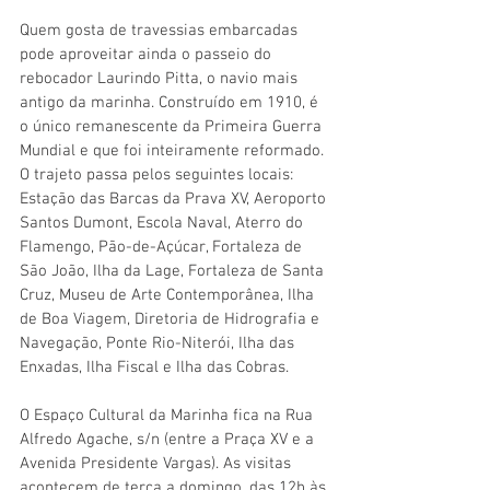
Quem gosta de travessias embarcadas 
pode aproveitar ainda o passeio do 
rebocador Laurindo Pitta, o navio mais 
antigo da marinha. Construído em 1910, é 
o único remanescente da Primeira Guerra 
Mundial e que foi inteiramente reformado. 
O trajeto passa pelos seguintes locais: 
Estação das Barcas da Prava XV, Aeroporto 
Santos Dumont, Escola Naval, Aterro do 
Flamengo, Pão-de-Açúcar, Fortaleza de 
São João, Ilha da Lage, Fortaleza de Santa 
Cruz, Museu de Arte Contemporânea, Ilha 
de Boa Viagem, Diretoria de Hidrografia e 
Navegação, Ponte Rio-Niterói, Ilha das 
Enxadas, Ilha Fiscal e Ilha das Cobras.
O Espaço Cultural da Marinha fica na Rua 
Alfredo Agache, s/n (entre a Praça XV e a 
Avenida Presidente Vargas). As visitas 
acontecem de terça a domingo, das 12h às 