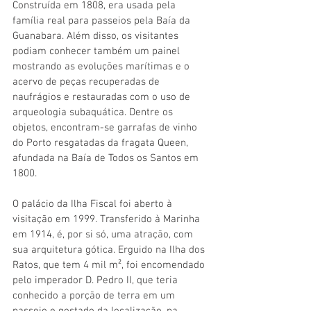
Construída em 1808, era usada pela 
família real para passeios pela Baía da 
Guanabara. Além disso, os visitantes 
podiam conhecer também um painel 
mostrando as evoluções marítimas e o 
acervo de peças recuperadas de 
naufrágios e restauradas com o uso de 
arqueologia subaquática. Dentre os 
objetos, encontram-se garrafas de vinho 
do Porto resgatadas da fragata Queen, 
afundada na Baía de Todos os Santos em 
1800.
O palácio da Ilha Fiscal foi aberto à 
visitação em 1999. Transferido à Marinha 
em 1914, é, por si só, uma atração, com 
sua arquitetura gótica. Erguido na Ilha dos 
Ratos, que tem 4 mil m², foi encomendado 
pelo imperador D. Pedro II, que teria 
conhecido a porção de terra em um 
passeio e gostado da localização, na 