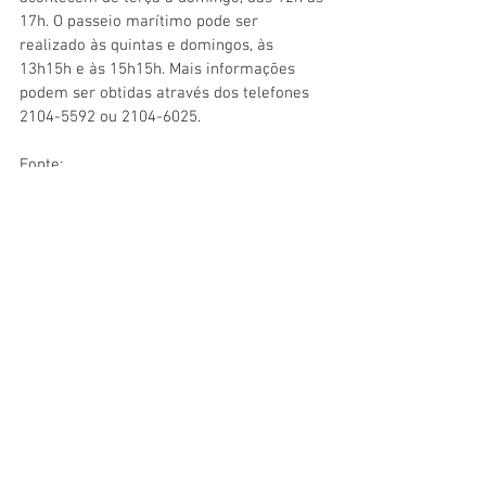
17h. O passeio marítimo pode ser 
realizado às quintas e domingos, às 
13h15h e às 15h15h. Mais informações 
podem ser obtidas através dos telefones 
2104-5592 ou 2104-6025.
Fonte: 
BARROS, Jorge Antonio. "Ilha Fiscal 
ganhará navio mais antigo da Marinha". 
Jornal O Globo,
 Rio de Janeiro, 7 de março 
de 1999, página 20.
CAMARA, Eric Brücher. "Prédio da Ilha 
Fiscal vai ser transformado em museu". 
Jornal O Globo
, Rio de Janeiro, 25 de 
janeiro de 1998, página 32.
GARAMBONE, Sidney. "As folias do 
Imperador".
 O Globo
, Rio de Janeiro, 5 de 
agosto de 1990, página 35.
GARAMBONE, Sidney. "Dom Pedro II 
mandou construir o palácio da Ilha Fiscal". 