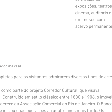
exposições, teatros
Oceania
Coluna "Turismo" - Sudeste
Coluna "Turismo" - Sul
cinema, auditório e
um museu com 
acervo permanente
rtes
Meio ambiente
Memória Posto Seis - pessoas
anos
Saúde
Terceira idade
Variedades
anco do Brasil
pletos para os visitantes admirarem diversos tipos de arte
 como parte do projeto Corredor Cultural, que visava 
o. Construído em estilo clássico entre 1880 e 1906, o imóvel
ndereço da Associação Comercial do Rio de Janeiro. O Banco
e iniciou suas operações ali quatro anos mais tarde. Os 