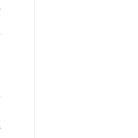
, 
 
. 
.
 
 