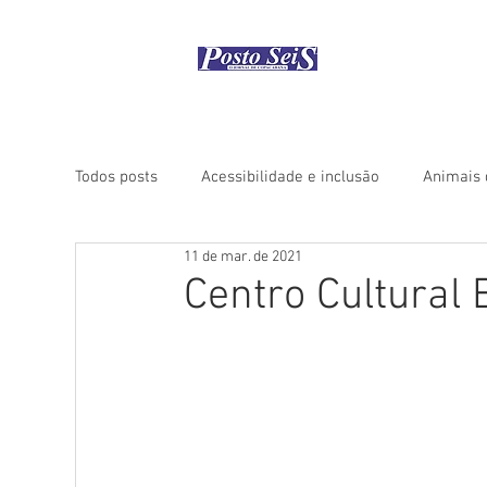
Início
Como
Todos posts
Acessibilidade e inclusão
Animais 
11 de mar. de 2021
Coluna "Rio Histórico"
Coluna "Turismo" - Áfri
Centro Cultural 
Coluna "Turismo" - América do Norte
Coluna "
Coluna "Turismo" - Ásia
Coluna "Turismo" - Ce