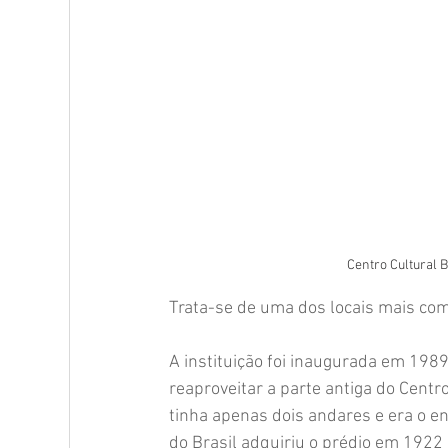
Coluna "Turismo" - Norte
Coluna "Turismo" - 
Comunidade
Crianças
Cultura
Espo
Memória Posto Seis - histórias
Posto Seis 25 
Centro Cultural B
Memória Posto Seis - lugares
Trata-se de uma dos locais mais com
A instituição foi inaugurada em 1989
reaproveitar a parte antiga do Centr
tinha apenas dois andares e era o e
do Brasil adquiriu o prédio em 1922 