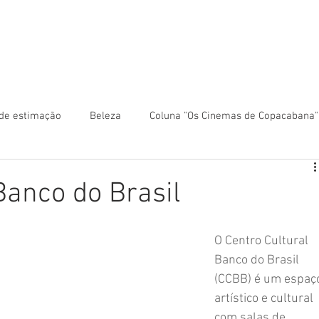
 anunciar?
Colunas
Rio Mapa Turístico
Fale co
de estimação
Beleza
Coluna "Os Cinemas de Copacabana"
ca
Coluna "Turismo" - América Central
Banco do Brasil
Turismo" - América do Sul
Coluna "Turismo" - Ásia
O Centro Cultural 
Banco do Brasil 
(CCBB) é um espaç
ntro-Oeste
Coluna "Turismo" - Europa
Coluna "Turismo" -
artístico e cultural 
com salas de 