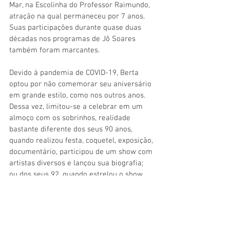
Mar, na Escolinha do Professor Raimundo, 
atração na qual permaneceu por 7 anos. 
Suas participações durante quase duas 
décadas nos programas de Jô Soares 
também foram marcantes. 
Devido à pandemia de COVID-19, Berta 
optou por não comemorar seu aniversário 
em grande estilo, como nos outros anos. 
Dessa vez, limitou-se a celebrar em um 
almoço com os sobrinhos, realidade 
bastante diferente dos seus 90 anos, 
quando realizou festa, coquetel, exposição, 
documentário, participou de um show com 
artistas diversos e lançou sua biografia; 
ou dos seus 92, quando estrelou o show 
“As Damas do Humor e da Canção”, ao lado 
da amiga Jane Di Castro. Ali, Berta 
mostrou seu talento cantando, contando 
piadas, dançando, sapateando e 