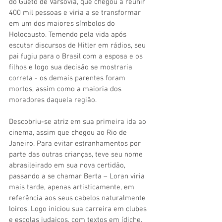
do Gueto de Varsóvia, que chegou a reunir 
400 mil pessoas e viria a se transformar 
em um dos maiores símbolos do 
Holocausto. Temendo pela vida após 
escutar discursos de Hitler em rádios, seu 
pai fugiu para o Brasil com a esposa e os 
filhos e logo sua decisão se mostraria 
correta - os demais parentes foram 
mortos, assim como a maioria dos 
moradores daquela região.
Descobriu-se atriz em sua primeira ida ao 
cinema, assim que chegou ao Rio de 
Janeiro. Para evitar estranhamentos por 
parte das outras crianças, teve seu nome 
abrasileirado em sua nova certidão, 
passando a se chamar Berta – Loran viria 
mais tarde, apenas artisticamente, em 
referência aos seus cabelos naturalmente 
loiros. Logo iniciou sua carreira em clubes 
e escolas judaicos, com textos em ídiche, 