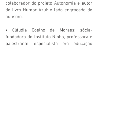
colaborador do projeto Autonomia e autor 
do livro Humor Azul: o lado engraçado do 
autismo;
• Cláudia Coelho de Moraes: sócia-
fundadora do Instituto Ninho, professora e 
palestrante, especialista em educação 
inclusiva.
• Família Ferreira: formada pelo atleta 
autista de judô João Vitor Ferreira, 
campeão mundial e graduando em 
fisioterapia; o pedagogo Giovani de Oliveira 
Ferreira, professor do projeto Judô Para 
Todos; e o psicólogo clínico Pedro Ferreira.
SERVIÇO:
O quê:
 Seminário AutismoS – Um mundo 
plural de aprendizados, organizado pelo 
Instituto AutismoS