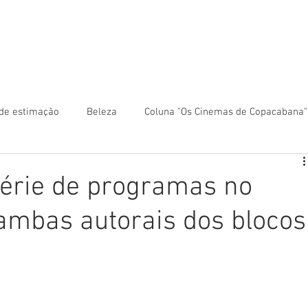
 anunciar?
Colunas
Rio Mapa Turístico
Fale co
de estimação
Beleza
Coluna "Os Cinemas de Copacabana"
ca
Coluna "Turismo" - América Central
 série de programas no
ambas autorais dos blocos
Turismo" - América do Sul
Coluna "Turismo" - Ásia
ntro-Oeste
Coluna "Turismo" - Europa
Coluna "Turismo" -