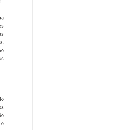
a.
a 
s 
s 
, 
o 
s 
o 
s 
o 
e 