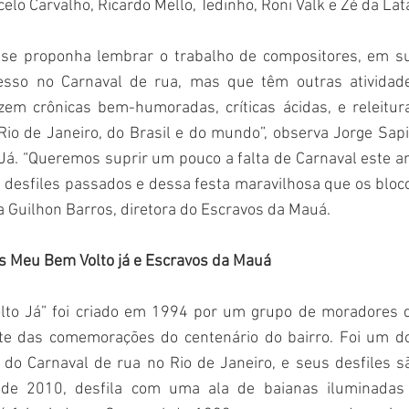
celo Carvalho, Ricardo Mello, Tedinho, Roni Valk e Zé da Lat
 se proponha lembrar o trabalho de compositores, em su
sso no Carnaval de rua, mas que têm outras atividade
em crônicas bem-humoradas, críticas ácidas, e releitura
Rio de Janeiro, do Brasil e do mundo”, observa Jorge Sapia
á. “Queremos suprir um pouco a falta de Carnaval este an
 desfiles passados e dessa festa maravilhosa que os bloco
a Guilhon Barros, diretora do Escravos da Mauá.
s Meu Bem Volto já e Escravos da Mauá
lto Já” foi criado em 1994 por um grupo de moradores d
te das comemorações do centenário do bairro. Foi um do
o Carnaval de rua no Rio de Janeiro, e seus desfiles sã
esde 2010, desfila com uma ala de baianas iluminadas 