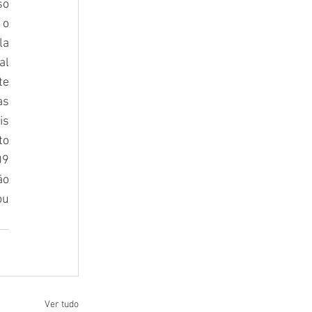
o 
o 
a 
l 
e 
s 
s 
o 
9 
o 
u 
Ver tudo