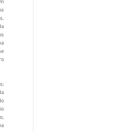
m 
s 
, 
a 
s 
a 
e 
o 
; 
a 
o 
o 
, 
a 