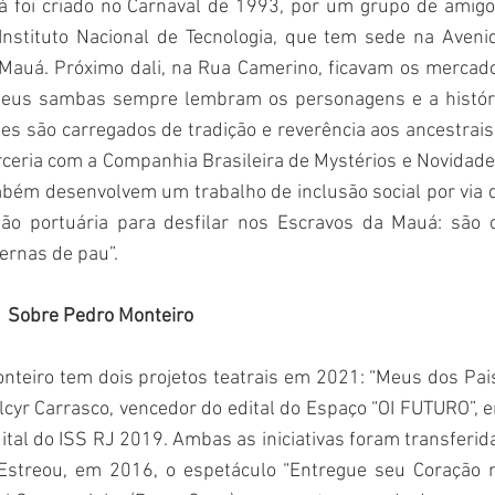
á foi criado no Carnaval de 1993, por um grupo de amigos
Instituto Nacional de Tecnologia, que tem sede na Avenid
Mauá. Próximo dali, na Rua Camerino, ficavam os mercado
Seus sambas sempre lembram os personagens e a históri
les são carregados de tradição e reverência aos ancestrais 
rceria com a Companhia Brasileira de Mystérios e Novidades
bém desenvolvem um trabalho de inclusão social por via d
ão portuária para desfilar nos Escravos da Mauá: são o
ernas de pau”.
Sobre Pedro Monteiro
nteiro tem dois projetos teatrais em 2021: “Meus dos Pais”
yr Carrasco, vencedor do edital do Espaço “OI FUTURO”, e
dital do ISS RJ 2019. Ambas as iniciativas foram transferida
Estreou, em 2016, o espetáculo “Entregue seu Coração n