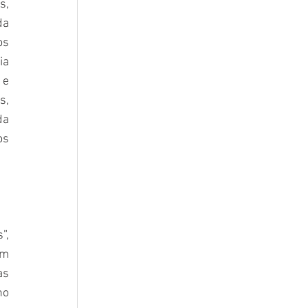
, 
a 
s 
a 
e 
, 
a 
s 
, 
m 
s 
o 