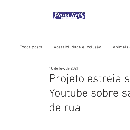
Início
Como
Todos posts
Acessibilidade e inclusão
Animais 
18 de fev. de 2021
Coluna "Rio Histórico"
Coluna "Turismo" - Áfri
Projeto estreia
Youtube sobre s
Coluna "Turismo" - América do Norte
Coluna "
de rua
Coluna "Turismo" - Ásia
Coluna "Turismo" - Ce