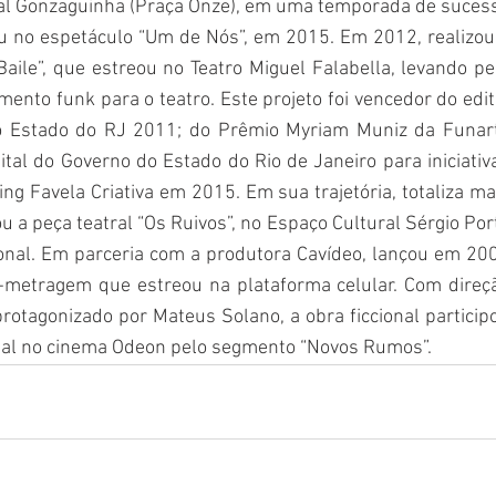
pal Gonzaguinha (Praça Onze), em uma temporada de sucess
uou no espetáculo “Um de Nós”, em 2015. Em 2012, realizou 
aile”, que estreou no Teatro Miguel Falabella, levando pel
nto funk para o teatro. Este projeto foi vencedor do edita
 Estado do RJ 2011; do Prêmio Myriam Muniz da Funart
tal do Governo do Estado do Rio de Janeiro para iniciativa
hing Favela Criativa em 2015. Em sua trajetória, totaliza mai
 a peça teatral “Os Ruivos”, no Espaço Cultural Sérgio Port
onal. Em parceria com a produtora Cavídeo, lançou em 200
a-metragem que estreou na plataforma celular. Com direçã
rotagonizado por Mateus Solano, a obra ficcional participo
cial no cinema Odeon pelo segmento “Novos Rumos”.