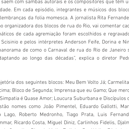
e saem com sambas autorais e os compositores que têm u
cidade. Em cada episódio, integrantes e músicos dos bloco
lembranças da folia momesca. A jornalista Rita Fernandes
o organizadora dos blocos de rua do Rio, vai comentar cad
ticos de cada agremiação foram escolhidos e regravado
Scisinio e pelos intérpretes Anderson Feife, Dorina e Nin
 panorama de como o Carnaval de rua do Rio de Janeiro s
ptando ao longo das décadas”, explica o diretor Pedr
tória dos seguintes blocos: Meu Bem Volto Já; Carmelitas
cima; Bloco de Segunda; Imprensa que eu Gamo; Que merd
 Simpatia é Quase Amor; Loucura Suburbana e Discípulos d
stão nomes como João Pimentel, Eduardo Gallotti, Mari
o Lago, Roberto Medronho, Tiago Prata, Luis Fernando
mar, Ricardo Costa, Miguel Diniz, Carlinhos Fidelis, Djalm