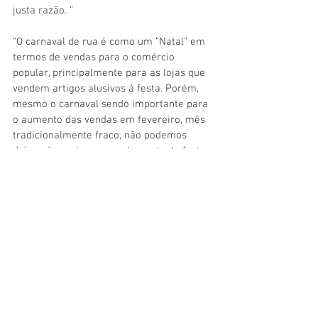
justa razão. ”
“O carnaval de rua é como um “Natal” em 
termos de vendas para o comércio 
popular, principalmente para as lojas que 
vendem artigos alusivos à festa. Porém, 
mesmo o carnaval sendo importante para 
o aumento das vendas em fevereiro, mês 
tradicionalmente fraco, não podemos 
deixar de apoiar o cancelamento da festa 
de rua, neste momento”, explicou ele.
Cultura
Variedades
Comentários