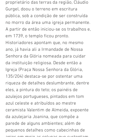
proprietário das terras da região, Cláudio 
Gurgel, doou o terreno em escritura 
pública, sob a condição de ser construída 
no morro da área uma igreja permanente. 
A partir de então iniciou-se os trabalhos e, 
em 1739, o templo ficou pronto. 
Historiadores apontam que, no mesmo 
ano, já havia ali a Irmandade de Nossa 
Senhora da Glória nomeada para cuidar 
da instituição religiosa. Desde então a 
Igreja (Praça Nossa Senhora da Glória, 
135/204) destaca-se por ostentar uma 
riqueza de detalhes deslumbrante, dentre 
eles, a pintura do teto; os painéis de 
azulejos portugueses, pintados em tom 
azul celeste e atribuídos ao mestre 
ceramista Valentim de Almeida, expoente 
da azulejaria Joanina, que compõe a 
parede de alguns ambientes; além de 
pequenos detalhes como cabecinhas de 
anjos em meio as colunas que sustentam 