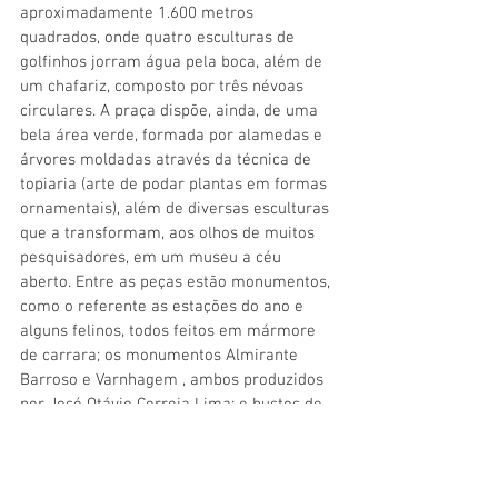
aproximadamente 1.600 metros 
quadrados, onde quatro esculturas de 
golfinhos jorram água pela boca, além de 
um chafariz, composto por três névoas 
circulares. A praça dispõe, ainda, de uma 
bela área verde, formada por alamedas e 
árvores moldadas através da técnica de 
topiaria (arte de podar plantas em formas 
ornamentais), além de diversas esculturas 
que a transformam, aos olhos de muitos 
pesquisadores, em um museu a céu 
aberto. Entre as peças estão monumentos, 
como o referente as estações do ano e 
alguns felinos, todos feitos em mármore 
de carrara; os monumentos Almirante 
Barroso e Varnhagem , ambos produzidos 
por José Otávio Correia Lima; e bustos de 
figuras relevantes, dentre elas Afonso 
Celso e Cândido Mendes. A importância do 
logradouro foi oficialmente reconhecida 