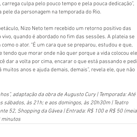
 carrega culpa pelo pouco tempo e pela pouca dedicação”, 
a na pele da personagem na temporada do Rio.
etáculo, Nizo Neto tem recebido um retorno positivo das 
 vivo, quando é abordado no fim das sessões. A plateia se 
omo o ator. “É um cara que se preparou, estudou e que, 
 e tendo que morar onde não quer porque a vida colocou ele
ocê dar a volta por cima, encarar o que está passando e pedi
há muitos anos e ajuda demais, demais”, revela ele, que não 
os”, adaptação da obra de Augusto Cury | Temporada: Até 
os sábados, às 21h; e aos domingos, às 20h30m | Teatro 
te 52, Shopping da Gávea | Entrada: R$ 100 e R$ 50 (meia
0 minutos