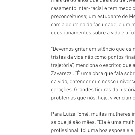
mais de 80 anos que desistiu de viv
casamento inter-racial e tem medo 
preconceituosa; um estudante de Med
com a doutrina da faculdade; e um m
questionamentos sobre a vida e o fu
“Devemos gritar em silêncio que os m
tristes da vida não como pontos fina
trajetória”, menciona o escritor, que
Zavarezzi. “É uma obra que fala sobr
da vida, entender que nosso universo
gerações. Grandes figuras da histó
problemas que nós, hoje, vivenciamo
Para Luiza Tomé, muitas mulheres irã
as que já são mães. “Ela é uma mulh
profissional, foi uma boa esposa e