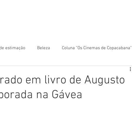
 anunciar?
Colunas
Rio Mapa Turístico
Fale co
de estimação
Beleza
Coluna "Os Cinemas de Copacabana"
ca
Coluna "Turismo" - América Central
irado em livro de Augusto
porada na Gávea
Turismo" - América do Sul
Coluna "Turismo" - Ásia
ntro-Oeste
Coluna "Turismo" - Europa
Coluna "Turismo" -