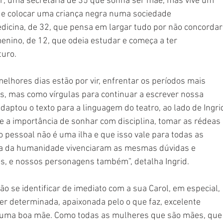
er; uma secretária de 35 que sonha ser mãe, mas vive um 
de colocar uma criança negra numa sociedade 
icina, de 32, que pensa em largar tudo por não concordar
enino, de 12, que odeia estudar e começa a ter 
turo.
elhores dias estão por vir, enfrentar os períodos mais 
is, mas como vírgulas para continuar a escrever nossa 
 adaptou o texto para a linguagem do teatro, ao lado de Ingri
e a importância de sonhar com disciplina, tomar as rédeas 
 pessoal não é uma ilha e que isso vale para todas as 
ria da humanidade vivenciaram as mesmas dúvidas e 
s, e nossos personagens também”, detalha Ingrid.
o se identificar de imediato com a sua Carol, em especial, 
er determinada, apaixonada pelo o que faz, excelente 
 é uma boa mãe. Como todas as mulheres que são mães, que