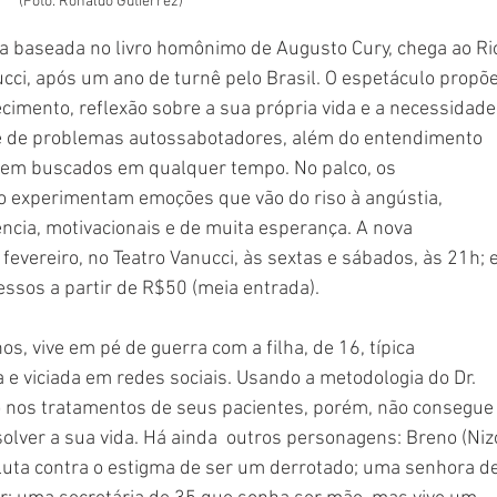
(Foto: Ronaldo Gutierrez)
a baseada no livro homônimo de Augusto Cury, chega ao Ri
cci, após um ano de turnê pelo Brasil. O espetáculo propõe
imento, reflexão sobre a sua própria vida e a necessidade
te de problemas autossabotadores, além do entendimento 
rem buscados em qualquer tempo. No palco, os 
o experimentam emoções que vão do riso à angústia, 
cia, motivacionais e de muita esperança. A nova 
evereiro, no Teatro Vanucci, às sextas e sábados, às 21h; e
ssos a partir de R$50 (meia entrada).
os, vive em pé de guerra com a filha, de 16, típica 
e viciada em redes sociais. Usando a metodologia do Dr. 
nos tratamentos de seus pacientes, porém, não consegue
olver a sua vida. Há ainda  outros personagens: Breno (Niz
luta contra o estigma de ser um derrotado; uma senhora de