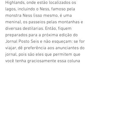
Highlands, onde estão localizados os 
lagos, incluindo o Ness, famoso pela 
monstra Ness (isso mesmo, é uma 
menina), os passeios pelas montanhas e 
diversas destilarias. Então, fiquem 
preparados para a próxima edição do 
Jornal Posto Seis e não esqueçam: se for 
viajar, dê preferência aos anunciantes do 
jornal, pois são eles que permitem que 
você tenha graciosamente essa coluna 
quinzenalmente. Até lá!
Dicas:
• Em Glasgow procure se hospedar 
próximo da Praça Gerorge Square, pois é 
lá que tem movimento, principalmente a 
noite.
• Como estamos fazendo esse tour de 
trem, verifique bem qual a estação de seu 
próximo embarque já que existe a Central 