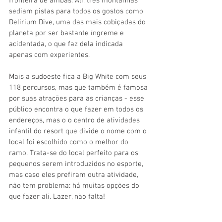
fronteira de ambas. Ali, três montanhas 
sediam pistas para todos os gostos como 
Delirium Dive, uma das mais cobiçadas do 
planeta por ser bastante íngreme e 
acidentada, o que faz dela indicada 
apenas com experientes.
Mais a sudoeste fica a Big White com seus 
118 percursos, mas que também é famosa 
por suas atrações para as crianças - esse 
público encontra o que fazer em todos os 
endereços, mas o o centro de atividades 
infantil do resort que divide o nome com o 
local foi escolhido como o melhor do 
ramo. Trata-se do local perfeito para os 
pequenos serem introduzidos no esporte, 
mas caso eles prefiram outra atividade, 
não tem problema: há muitas opções do 
que fazer ali. Lazer, não falta!
Perto dali fica Revelstoke, que também 