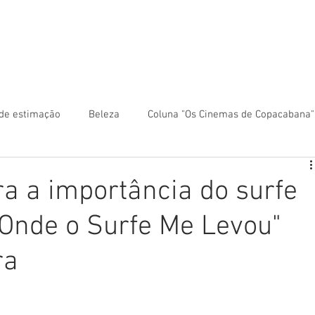
 anunciar?
Colunas
Rio Mapa Turístico
Fale co
de estimação
Beleza
Coluna "Os Cinemas de Copacabana"
ca
Coluna "Turismo" - América Central
a a importância do surfe
"Onde o Surfe Me Levou"
Turismo" - América do Sul
Coluna "Turismo" - Ásia
ra
ntro-Oeste
Coluna "Turismo" - Europa
Coluna "Turismo" -