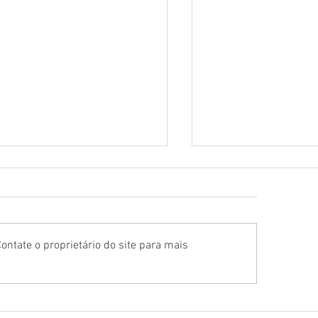
ontate o proprietário do site para mais
 Reggae Festival realiza 3ª
Projeto estreia séri
ção
programas no Youtu
sambas autorais do