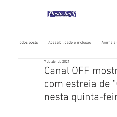
Início
Como
Todos posts
Acessibilidade e inclusão
Animais 
7 de abr. de 2021
Coluna "Rio Histórico"
Coluna "Turismo" - Áfri
Canal OFF mostr
com estreia de 
Coluna "Turismo" - América do Norte
Coluna "
nesta quinta-fei
Coluna "Turismo" - Ásia
Coluna "Turismo" - Ce