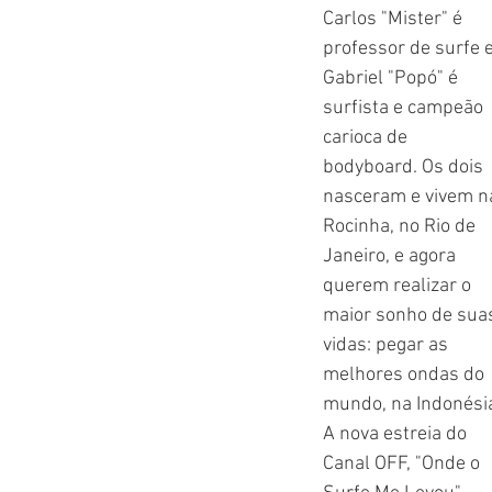
Carlos "Mister" é 
Oceania
Coluna "Turismo" - Sudeste
Coluna "Turismo" - Sul
professor de surfe e
Gabriel "Popó" é 
surfista e campeão 
rtes
Meio ambiente
Memória Posto Seis - pessoas
carioca de 
bodyboard. Os dois 
nasceram e vivem n
anos
Saúde
Terceira idade
Variedades
Rocinha, no Rio de 
Janeiro, e agora 
querem realizar o 
maior sonho de sua
vidas: pegar as 
melhores ondas do 
mundo, na Indonésia
A nova estreia do 
Canal OFF, "Onde o 