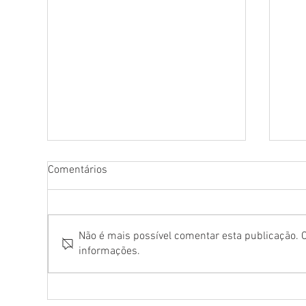
Comentários
Não é mais possível comentar esta publicação. C
informações.
Documentário celebra o
Rio
centenário de Maria Clara
edi
Machado, que seria