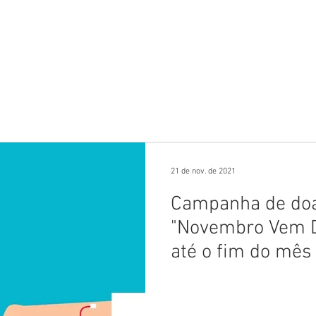
 anunciar?
Colunas
Rio Mapa Turístico
Fale co
21 de nov. de 2021
Campanha de doa
"Novembro Vem D
até o fim do mês